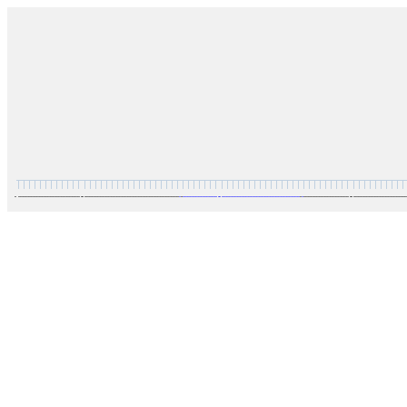
…
…
…
…
…
…
…
…
…
…
…
…
…
…
…
…
…
…
…
…
…
…
…
…
…
…
…
…
…
…
…
…
…
…
…
…
…
…
…
…
…
…
…
…
…
…
…
…
…
…
…
…
…
…
…
…
…
…
…
…
…
…
…
…
…
…
…
…
…
…